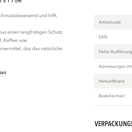
1 x T 7 cm
hmutzabweisend und hilft,
Artikelcode
s einen langfristigen Schutz
EAN
, Kaffee usw.
niermittel, das das natürliche
Farbe Ausführun
Abmessungen (H
esen
Herkunftsland
Bestelleinheit
VERPACKUNG