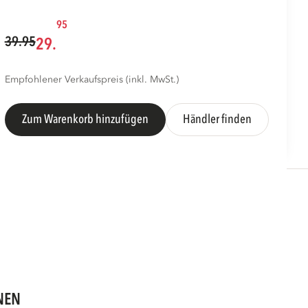
95
39.95
29.
Empfohlener Verkaufspreis (inkl. MwSt.)
Zum Warenkorb hinzufügen
Händler finden
NEN