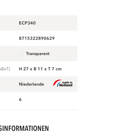
ECP340
8715322890629
g
transparent
xBxT)
H 27 x B 11 x T 7 cm
Niederlande
6
SINFORMATIONEN