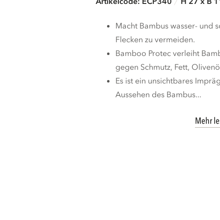
Artikelcode: ECP340
H 27 x B 1
Macht Bambus wasser- und sc
Flecken zu vermeiden.
Bamboo Protec verleiht Bambu
gegen Schmutz, Fett, Olivenöl
Es ist ein unsichtbares Impräg
Aussehen des Bambus...
Mehr l