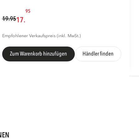
95
19.95
17.
Empfohlener Verkaufspreis (inkl. MwSt.)
Zum Warenkorb hinzufügen
Händler finden
NEN