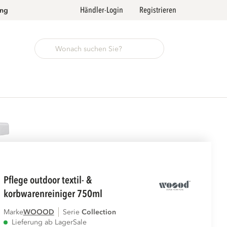
Händler-Login
Registrieren
ung
pflege outdoor textil- &
korbwarenreiniger 750ml
Marke
WOOOD
Serie
collection
Lieferung ab Lager
Sale