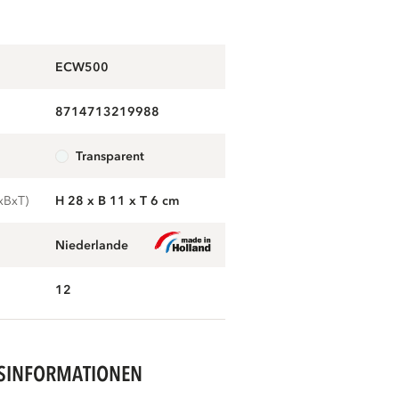
ECW500
8714713219988
g
transparent
xBxT)
H 28 x B 11 x T 6 cm
Niederlande
12
SINFORMATIONEN