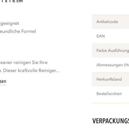
11 x T 6 cm
Artikelcode
 geeignet
eundliche Formel
EAN
Farbe Ausführun
ner reinigen Sie Ihre
Abmessungen (H
Dieser kraftvolle Reiniger...
Herkunftsland
esen
Bestelleinheit
VERPACKUNG