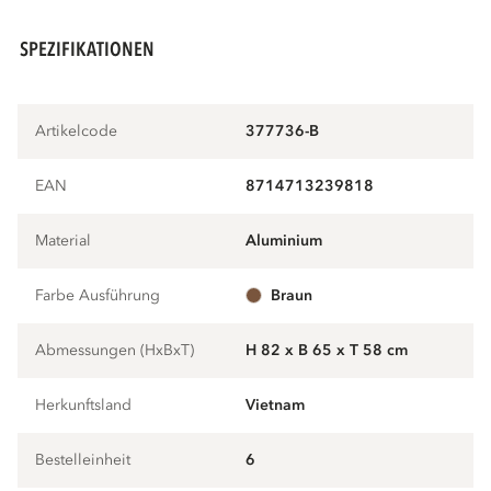
SPEZIFIKATIONEN
Artikelcode
377736-B
EAN
8714713239818
Material
aluminium
Farbe Ausführung
braun
Abmessungen (HxBxT)
H 82 x B 65 x T 58 cm
Herkunftsland
Vietnam
Bestelleinheit
6