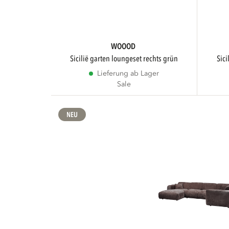
WOOOD
sicilië garten loungeset rechts grün
si
Lieferung ab Lager
Sale
NEU