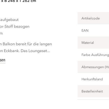
 x B 246 x T 262 cm
Artikelcode
 aufgebaut
or-Stoff bezogen
EAN
cm
Material
n Balkon bereit für die langen
n Eckbank. Das Loungeset...
Farbe Ausführun
esen
Abmessungen (H
Herkunftsland
Bestelleinheit