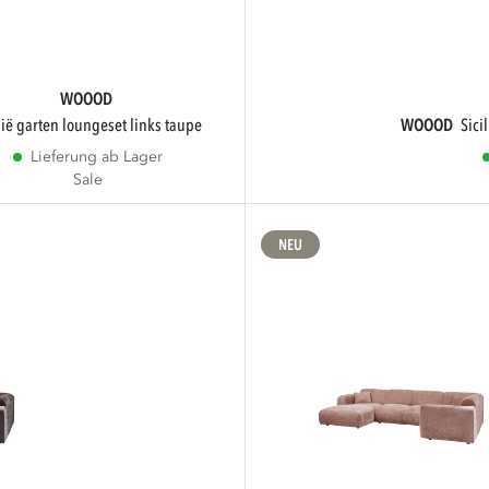
WOOOD
cilië garten loungeset links taupe
WOOOD
sic
Lieferung ab Lager
Sale
NEU