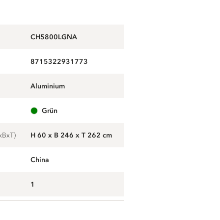
CH5800LGNA
8715322931773
aluminium
g
grün
xBxT)
H 60 x B 246 x T 262 cm
China
1