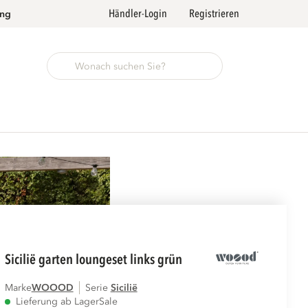
Händler-Login
Registrieren
ung
sicilië garten loungeset links grün
Marke
WOOOD
Serie
sicilië
Lieferung ab Lager
Sale