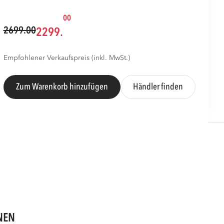
00
2699.00
2299.
Empfohlener Verkaufspreis (inkl. MwSt.)
Zum Warenkorb hinzufügen
Händler finden
NEN