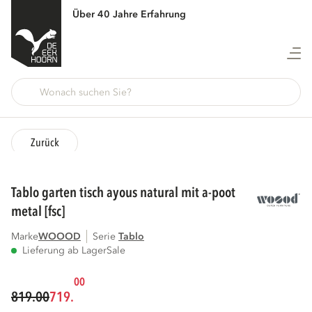
Über 40 Jahre Erfahrung
Zurück
tablo garten tisch ayous natural mit a-poot
metal [fsc]
Marke
WOOOD
Serie
tablo
Lieferung ab Lager
Sale
00
819.00
719.