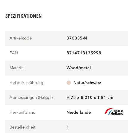
SPEZIFIKATIONEN
Artikelcode
376035-N
EAN
8714713135998
Material
wood/metal
Farbe Ausführung
natur/schwarz
Abmessungen (HxBxT)
H 75 x B 210 x T 81 cm
Herkunftsland
Niederlande
Bestelleinheit
1